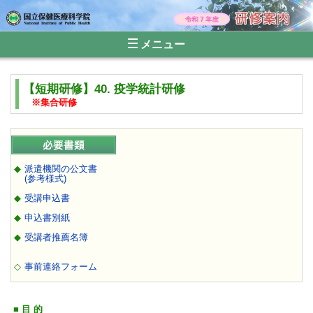
メニュー
【短期研修】40. 疫学統計研修
※集合研修
◆
派遣機関の公文書
(参考様式)
◆
受講申込書
◆
申込書別紙
◆
受講者推薦名簿
◇
事前連絡フォーム
■ 目 的