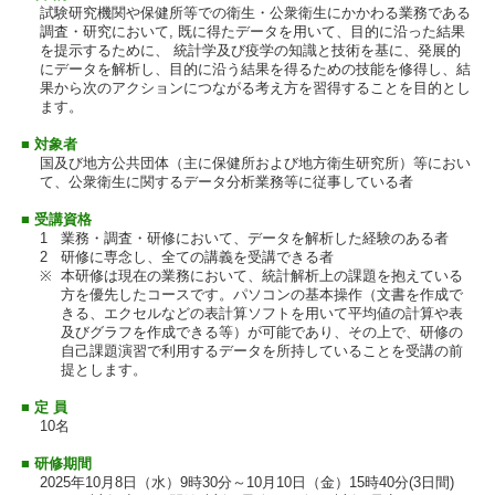
試験研究機関や保健所等での衛生・公衆衛生にかかわる業務である
調査・研究において, 既に得たデータを用いて、目的に沿った結果
を提示するために、 統計学及び疫学の知識と技術を基に、発展的
にデータを解析し、目的に沿う結果を得るための技能を修得し、結
果から次のアクションにつながる考え方を習得することを目的とし
ます。
■ 対象者
国及び地方公共団体（主に保健所および地方衛生研究所）等におい
て、公衆衛生に関するデータ分析業務等に従事している者
■ 受講資格
1
業務・調査・研修において、データを解析した経験のある者
2
研修に専念し、全ての講義を受講できる者
※
本研修は現在の業務において、統計解析上の課題を抱えている
方を優先したコースです。パソコンの基本操作（文書を作成で
きる、エクセルなどの表計算ソフトを用いて平均値の計算や表
及びグラフを作成できる等）が可能であり、その上で、研修の
自己課題演習で利用するデータを所持していることを受講の前
提とします。
■ 定 員
10名
■ 研修期間
2025年10月8日（水）9時30分～10月10日（金）15時40分(3日間)