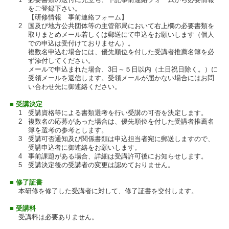
をご登録下さい。
【研修情報 事前連絡フォーム】
2
国及び地方公共団体等の主管部局において右上欄の必要書類を
取りまとめメール若しくは郵送にて申込をお願いします（個人
での申込は受付けておりません）。
複数名申込む場合には、優先順位を付した受講者推薦名簿を必
ず添付してください。
メールで申込まれた場合、3日～５日以内（土日祝日除く。）に
受領メールを返信します。受領メールが届かない場合にはお問
い合わせ先に御連絡ください。
■ 受講決定
1
受講資格等による書類選考を行い受講の可否を決定します。
2
複数名の応募があった場合は、優先順位を付した受講者推薦名
簿を選考の参考とします。
3
受講可否通知及び関係書類は申込担当者宛に郵送しますので、
受講申込者に御連絡をお願いします。
4
事前課題がある場合、詳細は受講許可後にお知らせします。
5
受講決定後の受講者の変更は認めておりません。
■ 修了証書
本研修を修了した受講者に対して、修了証書を交付します。
■ 受講料
受講料は必要ありません。