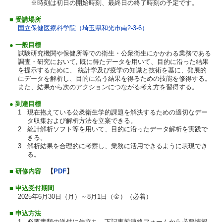
※時刻は初日の開始時刻、最終日の終了時刻の予定です。
■ 受講場所
国立保健医療科学院（埼玉県和光市南2-3-6）
● 一般目標
試験研究機関や保健所等での衛生・公衆衛生にかかわる業務である
調査・研究において, 既に得たデータを用いて、目的に沿った結果
を提示するために、 統計学及び疫学の知識と技術を基に、発展的
にデータを解析し、目的に沿う結果を得るための技能を修得する。
また、結果から次のアクションにつながる考え方を習得する。
● 到達目標
1
現在抱えている公衆衛生学的課題を解決するための適切なデー
タ収集および解析方法を立案できる。
2
統計解析ソフト等を用いて、目的に沿ったデータ解析を実践で
きる。
3
解析結果を合理的に考察し、業務に活用できるように表現でき
る。
■ 研修内容
【
PDF
】
■ 申込受付期間
2025年6月30日（月）～8月1日（金）（必着）
■ 申込方法
1
必要書類の送付に先立ち、下記事前連絡フォームから必要情報