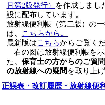
月第2版発行）
を作成しまし
設に配布しています。
放射線便利帳（第二版）の一
は、
こちらから。
最新版は
こちら
からご覧く
右の図は放射線便利帳を示
た、
保育士の方からのご質
の放射線への疑問
を取り上
正誤表・改訂履歴・放射線便