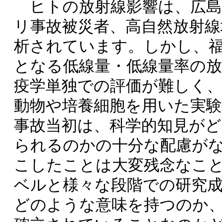
ヒトの放射線影響は、広島
リ事故被災者、高自然放射線
析されています。しかし、
となる低線量・低線量率の
疫学単独での評価が難しく
動物や培養細胞を用いた実
事故当初は、科学的知見が
られるのかの十分な配慮が
こしたことは大変残念なこと
ベルと様々な段階での研究
どのような意味を持つのか