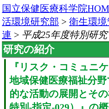
国立保健医療科学院HOM
活環境研究部
>
衛生環境
連
>
平成25年度特別研究
研究の紹介
『リスク・コミュニケ
地域保健医療福祉分野
的な活動の展開とその
特別-指定-029）』の