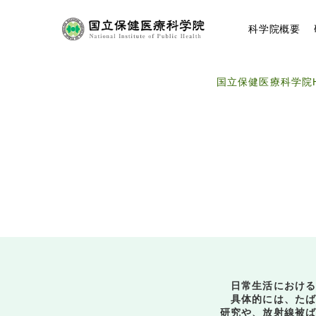
コ
ン
科学院
概要
テ
ン
ツ
へ
国立保健医療科学院
ス
キ
ッ
プ
日常生活における
具体的には、たば
研究や、放射線被