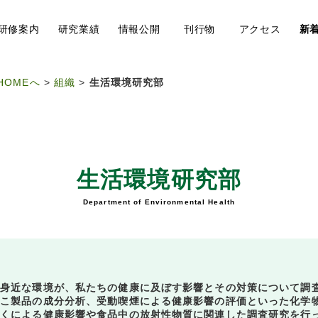
研修
案内
研究
業績
情報
公開
刊行物
アク
セス
新
HOMEへ
>
組織
>
生活環境研究部
生活環境研究部
Department of Environmental Health
身近な環境が、私たちの健康に及ぼす影響とその対策について調
こ製品の成分分析、受動喫煙による健康影響の評価といった化学
ばくによる健康影響や食品中の放射性物質に関連した調査研究を行