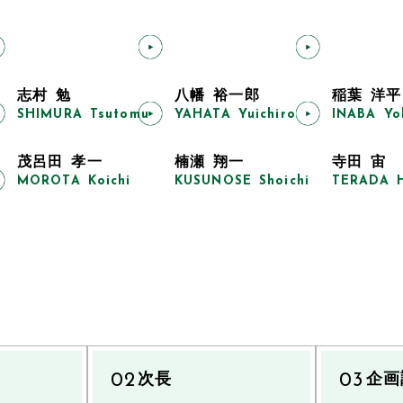
部長
上席主任研究官
上席主任研究官
上席主任
牛山 明
志村 勉
八幡 裕一郎
稲葉 洋平
SHIMURA Tsutomu
YAHATA Yuichiro
INABA Yo
USHIYAMA Akira
主任研究官
主任研究官
研究員
茂呂田 孝一
楠瀬 翔一
寺田 宙
MOROTA Koichi
KUSUNOSE Shoichi
TERADA H
次長
企画