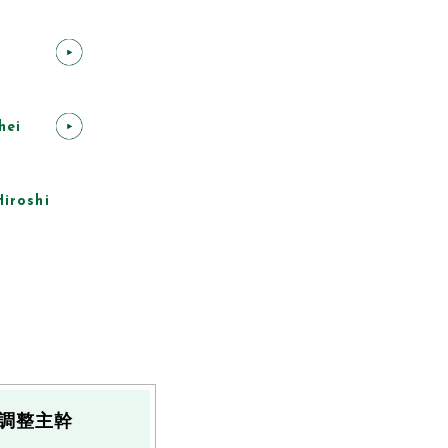
研究官
hei
iroshi
調整主幹