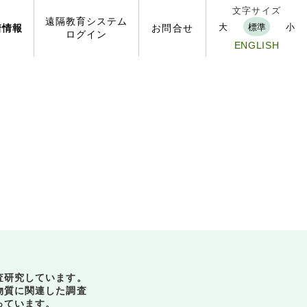
文字サイズ
遠隔
教育
システム
大
標準
小
着
情報
お問
合せ
ログイン
ENGLISH
査研究しています。
物質に関連した調査
っています。