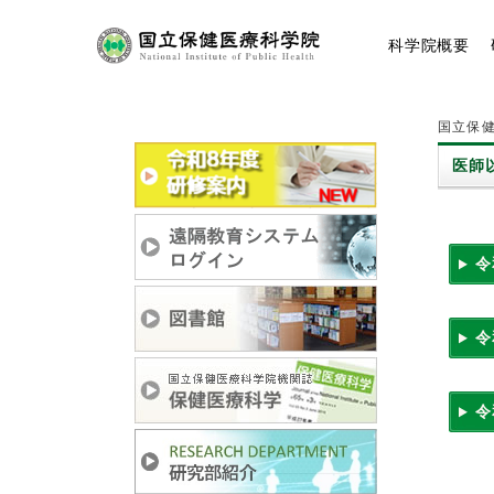
コ
ン
科学院
概要
テ
ン
ツ
へ
国立保健
ス
キ
医師
ッ
プ
令
令
令