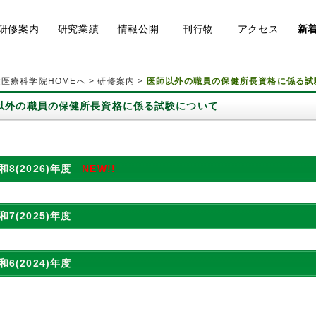
研修
案内
研究
業績
情報
公開
刊行物
アク
セス
新
医療科学院HOMEへ
>
研修案内
>
医師以外の職員の保健所長資格に係る試
以外の職員の保健所長資格に係る試験について
和8(2026)年度
NEW!!
和7(2025)年度
和6(2024)年度