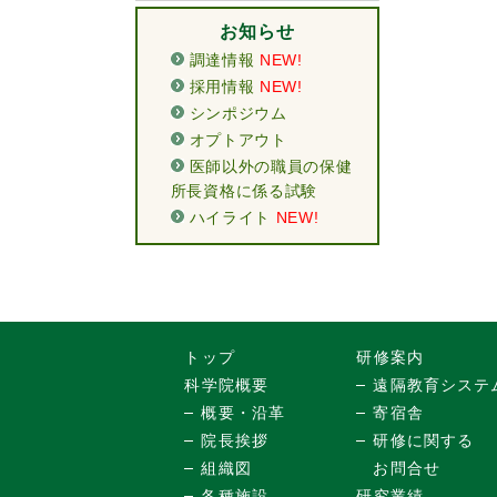
お知らせ
調達情報
NEW!
採用情報
NEW!
シンポジウム
オプトアウト
医師以外の職員の保健
所長資格に係る試験
ハイライト
NEW!
トップ
研修案内
科学院概要
遠隔教育システ
概要・沿革
寄宿舎
院長挨拶
研修に関する
組織図
お問合せ
各種施設
研究業績