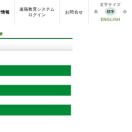
文字サイズ
遠隔
教育
システム
大
標準
小
着
情報
お問
合せ
ログイン
ENGLISH
験