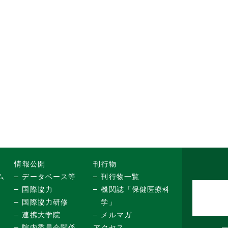
情報公開
刊行物
ム
データベース等
刊行物一覧
国際協力
機関誌「保健医療科
国際協力研修
学」
連携大学院
メルマガ
院内委員会関係
アクセス