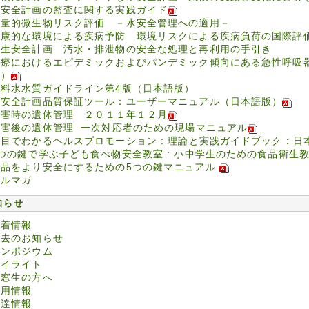
水安全計画の監査に関する実践ガイド
定量的微生物リスク評価 －水安全管理への適用－
健康的な環境による疾病予防 環境リスクによる疾病負荷の国際評
衛生安全計画 汚水・排泄物の安全な処理と再利用の手引き
医療におけるエピデミックおよびパンデミック傾向にある急性呼吸
版）
飲料水水質ガイドライン第4版（日本語版）
水安全計画品質保証ツール：ユーザーマニュアル（日本語版）
災害時の遺体管理 ２０１１年１２月
災害後の遺体管理 一次対応者のための現場マニュアル
目でわかるヘルスプロモーション : 理論と実践ガイドブック : 
5つの鍵で学ぶ子ども食べ物安全教室 : 小中学生のための食品衛生
食品をより安全にするための5つの鍵マニュアル
メルマガ
知らせ
新着情報
過去のお知らせ
シンポジウム
ハイライト
同窓生の方へ
採用情報
調達情報