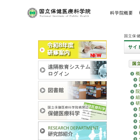
コ
ン
科学院
概要
テ
ン
ツ
へ
国立保健
ス
キ
サイ
ッ
プ
国