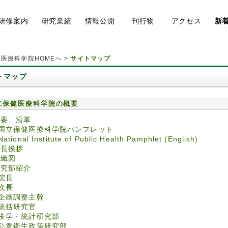
研修
案内
研究
業績
情報
公開
刊行物
アク
セス
新
医療科学院HOMEへ
>
サイトマップ
トマップ
立保健医療科学院の概要
概要、沿革
国立保健医療科学院パンフレット
National Institute of Public Health Pamphlet (English)
院長挨拶
組織図
研究部紹介
院長
次長
企画調整主幹
統括研究官
疫学・統計研究部
公衆衛生政策研究部