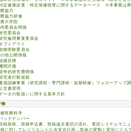
特定健康診査・特定保健指導に関するデータベース ※本事業は
国際協力
国際協力研修
連携大学院
院内委員会関係
研究委員会
研究倫理審査委員会
オプトアウト
動物実験委員会
その他公開情報
組織目標
機関評価
競争的研究費関係
研究者行動規範
養成訓練事業（研究課程・専門課程・短期研修）フォローアップ
公文書管理
データの取扱いに関する基本方針
行物
保健医療科学
バックナンバー
投稿規程、投稿申込書、投稿論文査読の流れ、査読システムマニ
気候に対してレジリエントな水安全計画：気候の変動と変化にとも