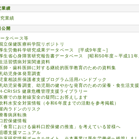
究業績
研究業績
報公開
データベース等
国立保健医療科学院リポジトリ
厚生労働科学研究成果データベース [平成9年度～]
厚生省心身障害研究報告書データベース [昭和50年度～平成11年
生活習慣病対策関連資料
医師・歯科医師に対する継続的医学教育のための資料集
乳幼児身体発育調査
児童相談所保護者支援プログラム活用ハンドブック
乳幼児栄養調査、幼児期の健やかな発育のための栄養・食生活支
H-CRISIS 健康危機管理支援ライブラリー
医療での放射線安全の疑問にお答えします
飲料水安全対策情報（令和6年度までの活動を参考掲載）
屋内ラドンのリスク
療養病床転換
口腔保健情報
「食育における歯科口腔保健の推進」を考えている皆様へ
咀嚼支援マニュアル
臨床研究情報ポータルサイト ※本事業は厚生労働省へ移管しま