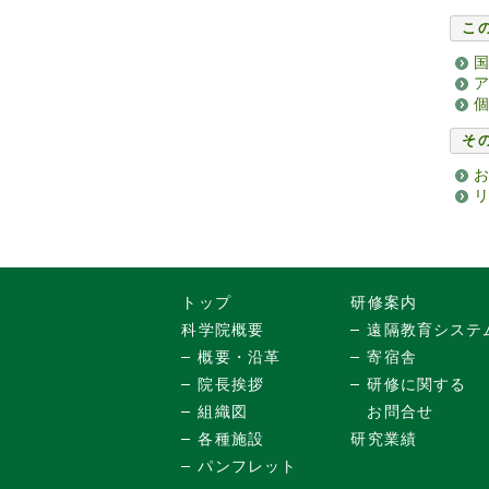
こ
そ
トップ
研修案内
科学院概要
遠隔教育システ
概要・沿革
寄宿舎
院長挨拶
研修に関する
組織図
お問合せ
各種施設
研究業績
パンフレット