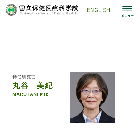
コ
ン
ENGLISH
テ
メニュー
ン
ツ
へ
ス
国立保健医療科学院HOMEへ
>
組織
>
生涯健康研究部
>
丸谷美紀
キ
ッ
プ
特任研究官
特任研究官
丸谷 美紀
MARUTANI Miki