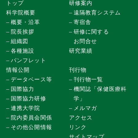
トップ
研修案内
科学院概要
遠隔教育システム
概要・沿革
寄宿舎
院長挨拶
研修に関する
組織図
お問合せ
各種施設
研究業績
パンフレット
情報公開
刊行物
データベース等
刊行物一覧
国際協力
機関誌「保健医療科
国際協力研修
学」
連携大学院
メルマガ
院内委員会関係
アクセス
その他公開情報
リンク
サイトマップ