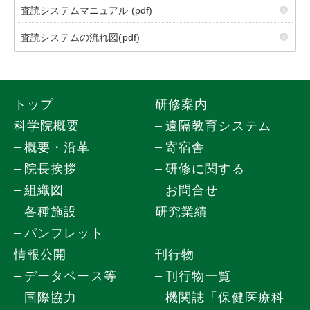
査読システムマニュアル (pdf)
査読システムの流れ図(pdf)
トップ
研修案内
科学院概要
遠隔教育システム
概要・沿革
寄宿舎
院長挨拶
研修に関する
組織図
お問合せ
各種施設
研究業績
パンフレット
情報公開
刊行物
データベース等
刊行物一覧
国際協力
機関誌「保健医療科