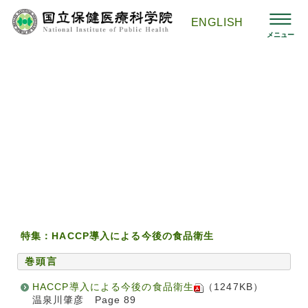
コ
ン
ENGLISH
テ
メニュー
ン
ツ
へ
ス
国立保健医療科学院HOMEへ
>
刊行物 -保健医療科学-
>
バックナ
キ
ンバー
>
第70巻 第2号
ッ
プ
『保健医療科学』 -Journal of the National Institute
of Public Health-
『保健医療科学』 第70巻 第2号 （2021年5月）
ISSN 1347-6459
特集：HACCP導入による今後の食品衛生
巻頭言
HACCP導入による今後の食品衛生
（1247KB）
温泉川肇彦 Page 89