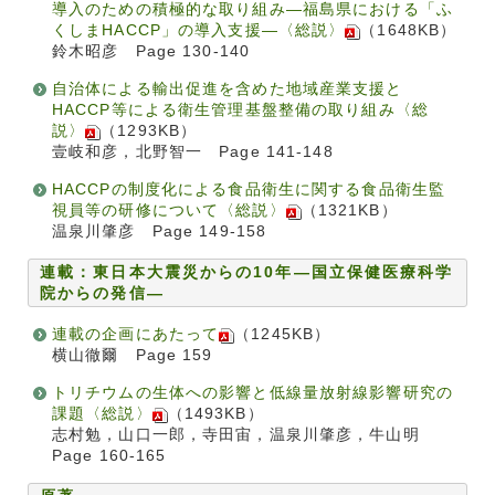
導入のための積極的な取り組み―福島県における「ふ
くしまHACCP」の導入支援―〈総説〉
（1648KB）
鈴木昭彦 Page 130-140
自治体による輸出促進を含めた地域産業支援と
HACCP等による衛生管理基盤整備の取り組み〈総
説〉
（1293KB）
壹岐和彦，北野智一 Page 141-148
HACCPの制度化による食品衛生に関する食品衛生監
視員等の研修について〈総説〉
（1321KB）
温泉川肇彦 Page 149-158
連載：東日本大震災からの10年―国立保健医療科学
院からの発信―
連載の企画にあたって
（1245KB）
横山徹爾 Page 159
トリチウムの生体への影響と低線量放射線影響研究の
課題〈総説〉
（1493KB）
志村勉，山口一郎，寺田宙，温泉川肇彦，牛山明
Page 160-165