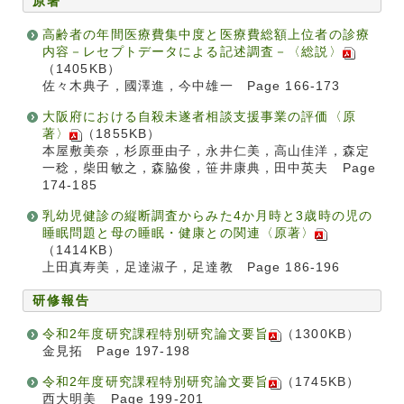
原著
高齢者の年間医療費集中度と医療費総額上位者の診療
内容－レセプトデータによる記述調査－〈総説〉
（1405KB）
佐々木典子，國澤進，今中雄一 Page 166-173
大阪府における自殺未遂者相談支援事業の評価〈原
著〉
（1855KB）
本屋敷美奈，杉原亜由子，永井仁美，高山佳洋，森定
一稔，柴田敏之，森脇俊，笹井康典，田中英夫 Page
174-185
乳幼児健診の縦断調査からみた4か月時と3歳時の児の
睡眠問題と母の睡眠・健康との関連〈原著〉
（1414KB）
上田真寿美，足達淑子，足達教 Page 186-196
研修報告
令和2年度研究課程特別研究論文要旨
（1300KB）
金見拓 Page 197-198
令和2年度研究課程特別研究論文要旨
（1745KB）
西大明美 Page 199-201