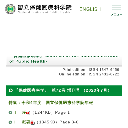
コ
ン
ENGLISH
テ
メニュー
ン
ツ
へ
ス
国立保健医療科学院HOMEへ
>
刊行物 -保健医療科学-
>
バックナ
キ
ンバー
>
第72巻 増刊号
ッ
プ
『保健医療科学』 -Journal of the National Institute
of Public Health-
Print edition : ISSN 1347-6459
Online edition : ISSN 2432-0722
『保健医療科学』 第72巻 増刊号 （2023年7月）
特集：令和4年度 国立保健医療科学院年報
Ⅰ 序
（1244KB）Page 1
Ⅱ 概要
（1345KB）Page 3-6