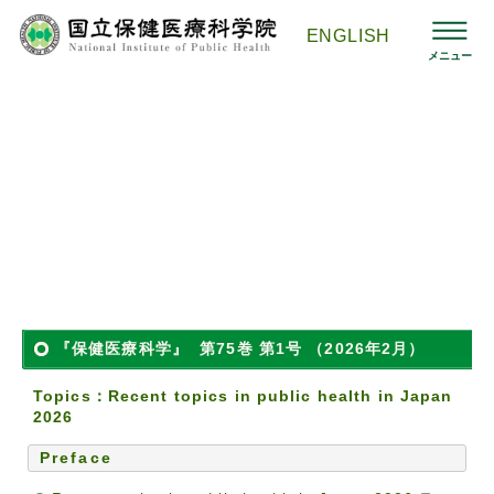
コ
ン
ENGLISH
テ
メニュー
ン
ツ
へ
ス
国立保健医療科学院HOMEへ
>
刊行物 -保健医療科学-
>
バックナ
キ
ンバー
>
第75巻 第1号
ッ
プ
『保健医療科学』 -Journal of the National Institute
of Public Health-
Print edition : ISSN 1347-6459
Online edition : ISSN 2432-0722
『保健医療科学』 第75巻 第1号 （2026年2月）
Topics：Recent topics in public health in Japan
2026
Preface