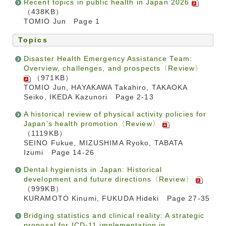
Recent topics in public health in Japan 2026
（438KB）
TOMIO Jun Page 1
Topics
Disaster Health Emergency Assistance Team:
Overview, challenges, and prospects〈Review〉
（971KB）
TOMIO Jun, HAYAKAWA Takahiro, TAKAOKA
Seiko, IKEDA Kazunori Page 2-13
A historical review of physical activity policies for
Japan’s health promotion〈Review〉
（1119KB）
SEINO Fukue, MIZUSHIMA Ryoko, TABATA
Izumi Page 14-26
Dental hygienists in Japan: Historical
development and future directions〈Review〉
（999KB）
KURAMOTO Kinumi, FUKUDA Hideki Page 27-35
Bridging statistics and clinical reality: A strategic
proposal for ICD-11 implementation in