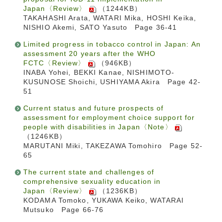
Japan〈Review〉
（1244KB）
TAKAHASHI Arata, WATARI Mika, HOSHI Keika,
NISHIO Akemi, SATO Yasuto Page 36-41
Limited progress in tobacco control in Japan: An
assessment 20 years after the WHO
FCTC〈Review〉
（946KB）
INABA Yohei, BEKKI Kanae, NISHIMOTO-
KUSUNOSE Shoichi, USHIYAMA Akira Page 42-
51
Current status and future prospects of
assessment for employment choice support for
people with disabilities in Japan〈Note〉
（1246KB）
MARUTANI Miki, TAKEZAWA Tomohiro Page 52-
65
The current state and challenges of
comprehensive sexuality education in
Japan〈Review〉
（1236KB）
KODAMA Tomoko, YUKAWA Keiko, WATARAI
Mutsuko Page 66-76