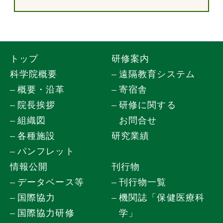
トップ
研修案内
科学院概要
遠隔教育システム
概要・沿革
寄宿舎
院長挨拶
研修に関する
組織図
お問合せ
各種施設
研究業績
パンフレット
情報公開
刊行物
データベース等
刊行物一覧
国際協力
機関誌「保健医療科
国際協力研修
学」