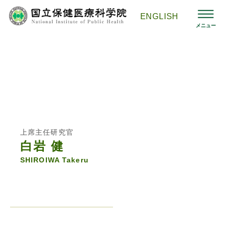
コ
ン
ENGLISH
テ
メニュー
ン
ツ
へ
ス
国立保健医療科学院HOMEへ
>
組織
>
保健医療経済評価研究セン
キ
ター
>
白岩健
ッ
プ
保健医療経済評価研究センター
上席主任研究官
白岩 健
SHIROIWA Takeru