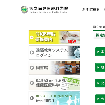
コ
ン
科学院
概要
テ
ン
ツ
へ
国立保健
ス
キ
調達
ッ
プ
工
物