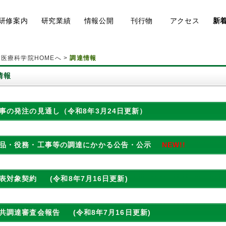
研修
案内
研究
業績
情報
公開
刊行物
アク
セス
新
医療科学院HOMEへ
>
調達情報
情報
事の発注の見通し（令和8年3月24日更新）
品・役務・工事等の調達にかかる公告・公示
NEW!!
公表対象契約
(令和8年7月16日更新)
公共調達審査会報告
(令和8年7月16日更新)