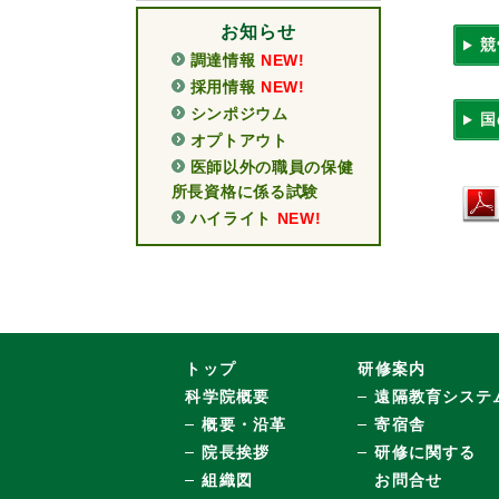
お知らせ
競
調達情報
NEW!
採用情報
NEW!
シンポジウム
国
オプトアウト
医師以外の職員の保健
所長資格に係る試験
ハイライト
NEW!
トップ
研修案内
科学院概要
遠隔教育システ
概要・沿革
寄宿舎
院長挨拶
研修に関する
組織図
お問合せ