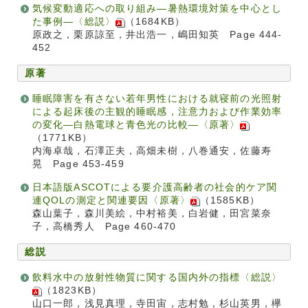
気候変動適応への取り組み―暑熱環境対策を中心とし
た事例―〈総説〉
（1684KB）
原政之，栗原諒至，井出浩一，嶋田知英 Page 444-
452
原著
睡眠障害を有さない若年男性における就寝前の光照射
による起床後の主観的睡眠感，注意力および作業効率
の変化―白熱電球と青色光の比較―〈原著〉
（1771KB）
内海卓哉，石澤正夫，高畑未樹，八巻通安，佐藤寿
晃 Page 453-459
日本語版ASCOTによる要介護高齢者の社会的ケア関
連QOLの測定と関連要因〈原著〉
（1585KB）
森山葉子，森川美絵，中村裕美，白岩健，田宮菜奈
子，高橋秀人 Page 460-470
総説
飲料水中の放射性物質に関する国内外の指標〈総説〉
（1823KB）
山口一郎，浅見真理，寺田宙，志村勉，杉山英男，欅