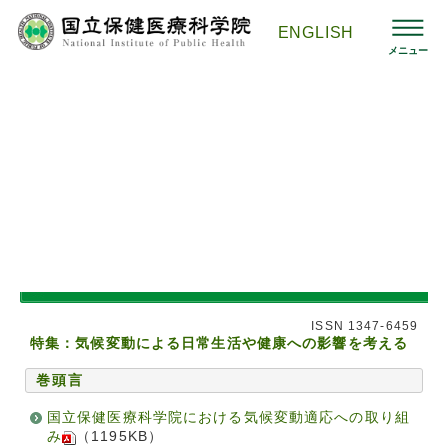
コ
ン
ENGLISH
テ
メニュー
ン
ツ
へ
ス
国立保健医療科学院HOMEへ
>
刊行物 -保健医療科学-
>
バックナ
キ
ンバー
>
第69巻 第5号
ッ
プ
『保健医療科学』 -Journal of the National Institute
of Public Health-
『保健医療科学』 第69巻 第5号 （2020年12月）
ISSN 1347-6459
特集：気候変動による日常生活や健康への影響を考える
巻頭言
国立保健医療科学院における気候変動適応への取り組
み
（1195KB）