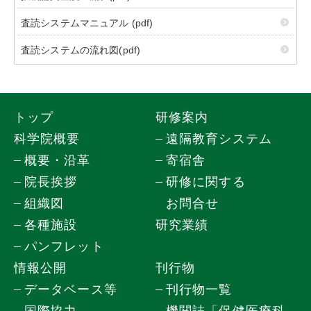
査読システムマニュアル (pdf)
査読システムの流れ図(pdf)
トップ
研修案内
科学院概要
遠隔教育システム
概要・沿革
寄宿舎
院長挨拶
研修に関する
組織図
お問合せ
各種施設
研究業績
パンフレット
情報公開
刊行物
データベース等
刊行物一覧
国際協力
機関誌「保健医療科