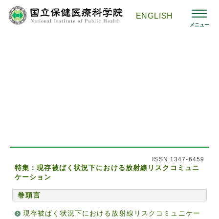
コ
ン
ENGLISH
テ
メニュー
ン
ツ
へ
ス
国立保健医療科学院HOMEへ
>
刊行物 -保健医療科学-
>
バックナ
キ
ンバー
>
第62巻 第2号
ッ
プ
『保健医療科学』 -Journal of the National Institute
of Public Health-
『保健医療科学』 第62巻 第２号 （2013年4月）
ISSN 1347-6459
特集：現存被ばく状況下における放射線リスクコミュニ
ケーション
巻頭言
現存被ばく状況下における放射線リスクコミュニケー