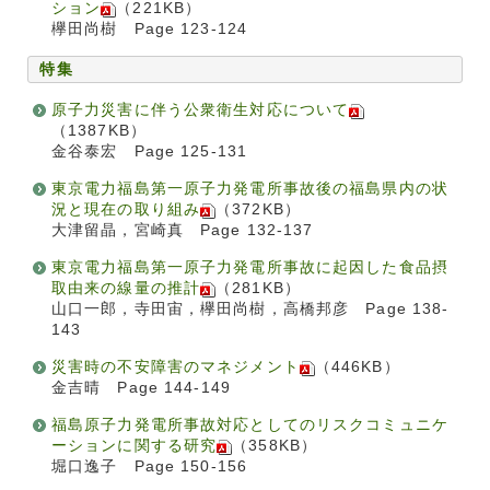
ション
（221KB）
欅田尚樹 Page 123-124
特集
原子力災害に伴う公衆衛生対応について
（1387KB）
金谷泰宏 Page 125-131
東京電力福島第一原子力発電所事故後の福島県内の状
況と現在の取り組み
（372KB）
大津留晶，宮崎真 Page 132-137
東京電力福島第一原子力発電所事故に起因した食品摂
取由来の線量の推計
（281KB）
山口一郎，寺田宙，欅田尚樹，高橋邦彦 Page 138-
143
災害時の不安障害のマネジメント
（446KB）
金吉晴 Page 144-149
福島原子力発電所事故対応としてのリスクコミュニケ
ーションに関する研究
（358KB）
堀口逸子 Page 150-156