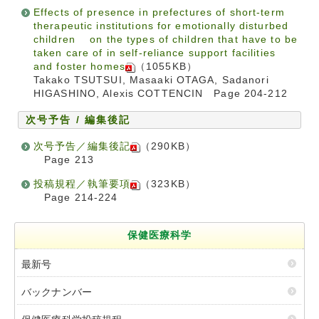
Effects of presence in prefectures of short-term
therapeutic institutions for emotionally disturbed
children on the types of children that have to be
taken care of in self-reliance support facilities
and foster homes
（1055KB）
Takako TSUTSUI, Masaaki OTAGA, Sadanori
HIGASHINO, Alexis COTTENCIN Page 204-212
次号予告 / 編集後記
次号予告／編集後記
（290KB）
Page 213
投稿規程／執筆要項
（323KB）
Page 214-224
保健医療科学
最新号
バックナンバー