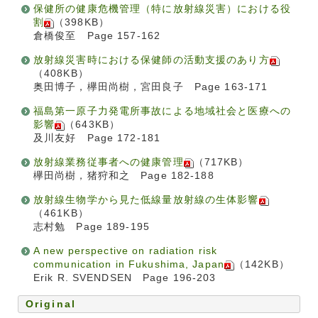
保健所の健康危機管理（特に放射線災害）における役
割
（398KB）
倉橋俊至 Page 157-162
放射線災害時における保健師の活動支援のあり方
（408KB）
奥田博子，欅田尚樹，宮田良子 Page 163-171
福島第一原子力発電所事故による地域社会と医療への
影響
（643KB）
及川友好 Page 172-181
放射線業務従事者への健康管理
（717KB）
欅田尚樹，猪狩和之 Page 182-188
放射線生物学から見た低線量放射線の生体影響
（461KB）
志村勉 Page 189-195
A new perspective on radiation risk
communication in Fukushima, Japan
（142KB）
Erik R. SVENDSEN Page 196-203
Original