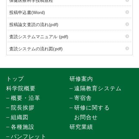
保健医療科学投稿規程
投稿申込書(Word)
投稿論文査読の流れ(pdf)
査読システムマニュアル (pdf)
査読システムの流れ図(pdf)
トップ
研修案内
科学院概要
遠隔教育システム
概要・沿革
寄宿舎
院長挨拶
研修に関する
組織図
お問合せ
各種施設
研究業績
パンフレット